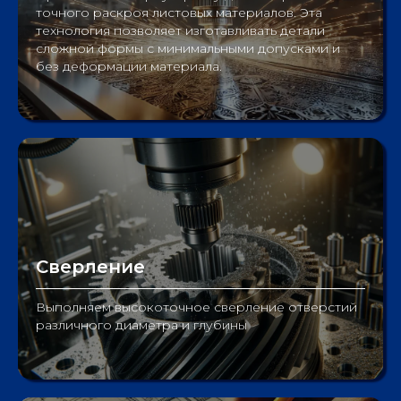
точного раскроя листовых материалов. Эта
технология позволяет изготавливать детали
сложной формы с минимальными допусками и
без деформации материала.
Сверление
Выполняем высокоточное сверление отверстий
различного диаметра и глубины