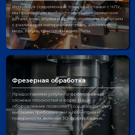
Используя современные токарные станки с ЧПУ,
мы производим высокоточные цилиндрические
детали, валы, втулки и другие элементы. Работаем
с различными материалами: сталь, алюминий,
медь, латунь, пластики и композиты.
Фрезерная обработка
Предоставляем услуги по фрезерованию
сложных плоскостей и форм. Наше
оборудование позволяет создавать детали с
высокими требованиями к геометрии и
поверхности, включая 3D-фрезерование.